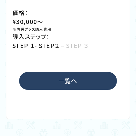
価
格：
¥30,000〜
※防災グッズ購入費用
導入ステップ
：
STEP １- STEP２
– STEP ３
一覧へ