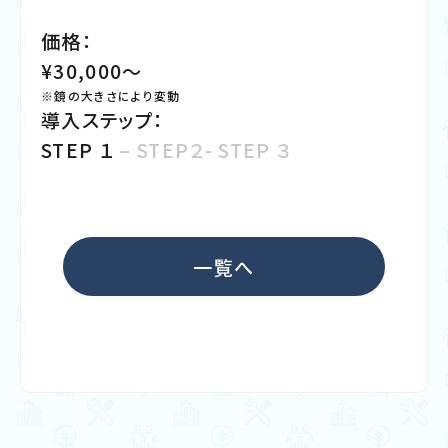
価
格：
¥30,000〜
※鏡の大きさにより変動
導入ステップ
：
STEP １
– STEP２- STEP ３
一覧へ