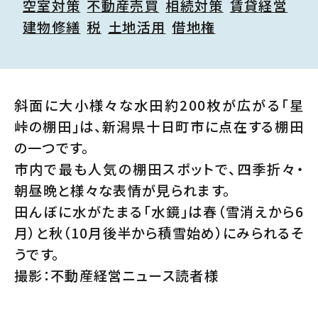
空室対策
不動産売買
相続対策
賃貸経営
建物修繕
税
土地活用
借地権
斜面に大小様々な水田約200枚が広がる「星
峠の棚田」は、新潟県十日町市に点在する棚田
の一つです。
市内で最も人気の棚田スポットで、四季折々・
朝昼晩と様々な表情が見られます。
田んぼに水がたまる「水鏡」は春（雪消えから6
月）と秋（10月後半から積雪始め）にみられるそ
うです。
撮影：不動産経営ニュース読者様